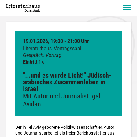
19.01.2026, 19:00 - 21:00 Uhr
Literaturhaus, Vortragssaal
Gespräch,
Vortrag
Eintritt
frei
"...und es wurde Licht!" Jüdisch-
arabisches Zusammenleben in
Israel
Mit Autor und Journalist Igal
Avidan
Der in Tel Aviv geborene Politikwissenschaftler, Autor
und Journalist arbeitet als freier Berichterstatter aus