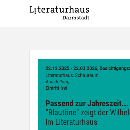
22.12.2025 - 22.03.2026, Besichtigungsz
Literaturhaus, Schauraum
Ausstellung
Eintritt
frei
Passend zur Jahreszeit...
"Blautöne" zeigt der Wilhe
im Literaturhaus