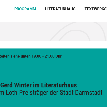
PROGRAMM
LITERATURHAUS
TEXTWERKS
eiten siehe unten 19:00 - 21:00 Uhr
 Gerd Winter im Literaturhaus
lm Loth-Preisträger der Stadt Darmstadt