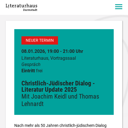
NEUER TERMIN
08.01.2026, 19:00 - 21:00 Uhr
Literaturhaus, Vortragssaal
Gespräch
Eintritt
frei
Christlich-Jüdischer Dialog -
Literatur Update 2025
Mit Joachim Keidl und Thomas
Lehnardt
Nach mehr als 50 Jahren christlich-jüdischem Dialog