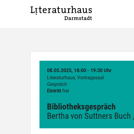
08.05.2025, 18:00 - 19:30 Uhr
Literaturhaus, Vortragssaal
Gespräch
Eintritt
frei
Bibliotheksgespräch
Bertha von Suttners Buch 