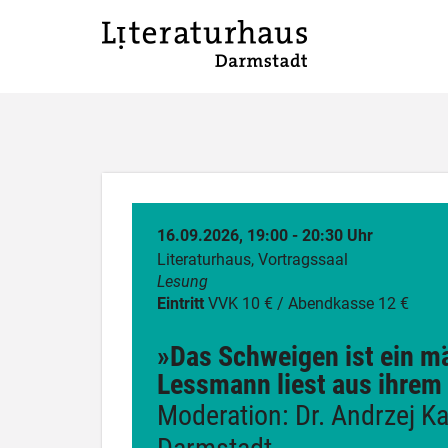
16.09.2026, 19:00 - 20:30 Uhr
Literaturhaus, Vortragssaal
Lesung
Eintritt
VVK 10 € / Abendkasse 12 €
»Das Schweigen ist ein m
Lessmann liest aus ihrem
Moderation: Dr. Andrzej Ka