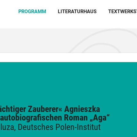
PROGRAMM
LITERATURHAUS
TEXTWERKS
ächtiger Zauberer« Agnieszka
 autobiografischen Roman „Aga“
luza, Deutsches Polen-Institut